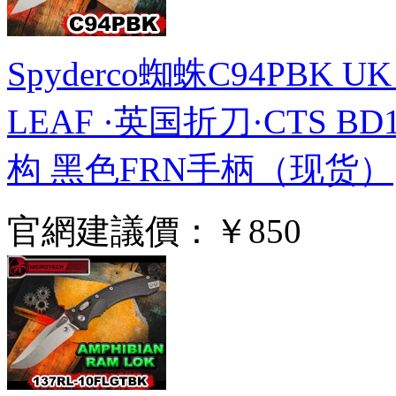
Spyderco蜘蛛C94PBK UK
LEAF ·英国折刀·CTS 
构 黑色FRN手柄（现货）
官網建議價：
￥850