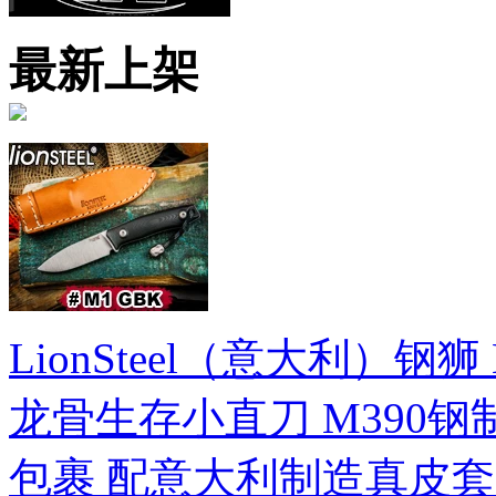
最新上架
LionSteel（意大利）钢狮 M1
龙骨生存小直刀 M390钢
包裹 配意大利制造真皮