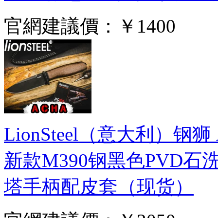
官網建議價：
￥1400
LionSteel（意大利）钢狮 AH
新款M390钢黑色PVD
塔手柄配皮套（现货）