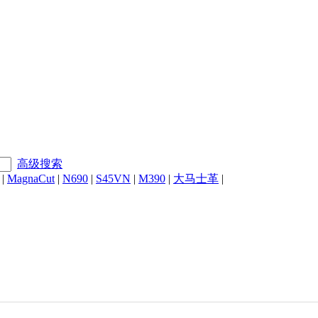
高级搜索
|
MagnaCut
|
N690
|
S45VN
|
M390
|
大马士革
|