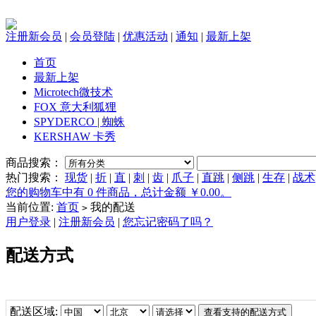
注册新会员
|
会员登陆
|
优惠活动
|
通知
|
最新上架
首页
最新上架
Microtech微技术
FOX 意大利狐狸
SPYDERCO | 蜘蛛
KERSHAW 卡秀
商品搜索：
热门搜索：
现货
|
折
|
直
|
刺
|
齿
|
爪子
|
直跳
|
侧跳
|
生存
|
战术
您的购物车中有 0 件商品，总计金额 ￥0.00。
当前位置:
首页
我的配送
>
用户登录
|
注册新会员
|
您忘记密码了吗？
配送方式
配送区域: