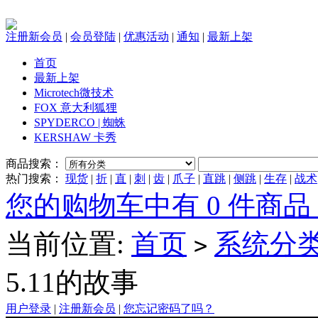
注册新会员
|
会员登陆
|
优惠活动
|
通知
|
最新上架
首页
最新上架
Microtech微技术
FOX 意大利狐狸
SPYDERCO | 蜘蛛
KERSHAW 卡秀
商品搜索：
热门搜索：
现货
|
折
|
直
|
刺
|
齿
|
爪子
|
直跳
|
侧跳
|
生存
|
战术
您的购物车中有 0 件商品，
当前位置:
首页
系统分
>
5.11的故事
用户登录
|
注册新会员
|
您忘记密码了吗？