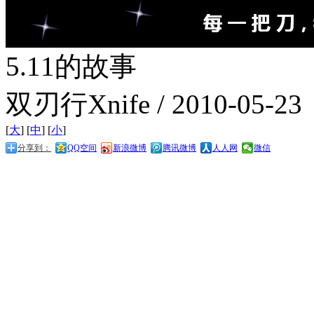
5.11的故事
双刃行Xnife /
2010-05-23
[
大
] [
中
] [
小
]
分享到：
QQ空间
新浪微博
腾讯微博
人人网
微信