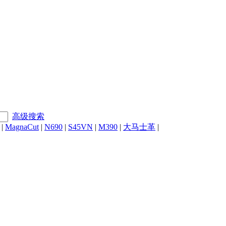
高级搜索
|
MagnaCut
|
N690
|
S45VN
|
M390
|
大马士革
|