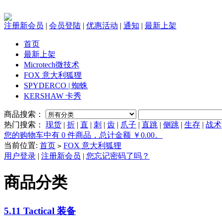
注册新会员
|
会员登陆
|
优惠活动
|
通知
|
最新上架
首页
最新上架
Microtech微技术
FOX 意大利狐狸
SPYDERCO | 蜘蛛
KERSHAW 卡秀
商品搜索：
热门搜索：
现货
|
折
|
直
|
刺
|
齿
|
爪子
|
直跳
|
侧跳
|
生存
|
战术
您的购物车中有 0 件商品，总计金额 ￥0.00。
当前位置:
首页
FOX 意大利狐狸
>
用户登录
|
注册新会员
|
您忘记密码了吗？
商品分类
5.11 Tactical 装备