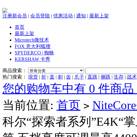
注册新会员
|
会员登陆
|
优惠活动
|
通知
|
最新上架
首页
最新上架
Microtech微技术
FOX 意大利狐狸
SPYDERCO | 蜘蛛
KERSHAW 卡秀
商品搜索：
热门搜索：
现货
|
折
|
直
|
刺
|
齿
|
爪子
|
直跳
|
侧跳
|
生存
|
战术
您的购物车中有 0 件商品，
当前位置:
首页
NiteC
>
科尔“探索者系列”E4K“掌