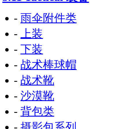
-
雨伞附件类
-
上装
-
下装
-
战术棒球帽
-
战术靴
-
沙漠靴
-
背包类
-
摄影包系列