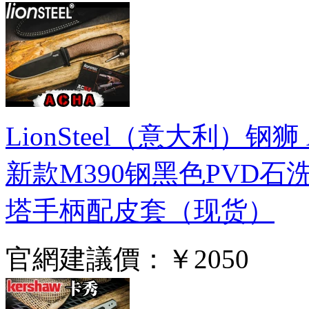
LionSteel（意大利）钢狮 AH
新款M390钢黑色PVD
塔手柄配皮套（现货）
官網建議價：
￥2050