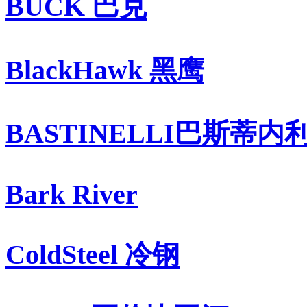
BUCK 巴克
BlackHawk 黑鹰
BASTINELLI巴斯蒂内
Bark River
ColdSteel 冷钢