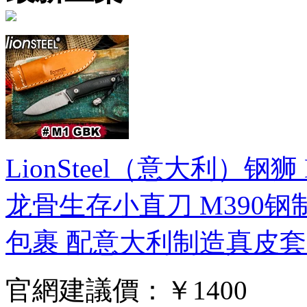
LionSteel（意大利）钢狮 M1
龙骨生存小直刀 M390钢
包裹 配意大利制造真皮
官網建議價：
￥1400