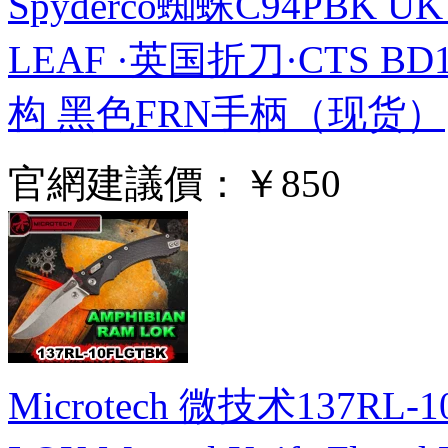
Spyderco蜘蛛C94PBK UK
LEAF ·英国折刀·CTS 
构 黑色FRN手柄（现货）
官網建議價：
￥850
Microtech 微技术137RL-