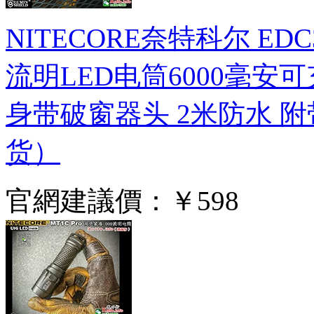
NITECORE奈特科尔 ED
流明LED电筒6000毫安
身带破窗器头 2米防水 
货）
官網建議價：
￥598