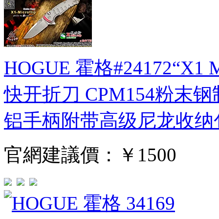
HOGUE 霍格#24172“X1 
快开折刀 CPM154粉末钢
铝手柄附带高级尼龙收纳
官網建議價：
￥1500