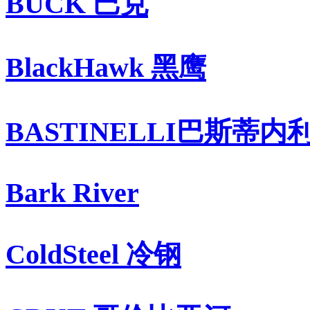
BUCK 巴克
BlackHawk 黑鹰
BASTINELLI巴斯蒂内
Bark River
ColdSteel 冷钢