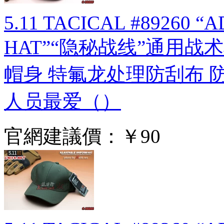
5.11 TACICAL #89260 
HAT”“隐秘战线”通用战术棒
帽身 特氟龙处理防刮布 
人员最爱（）
官網建議價：
￥90