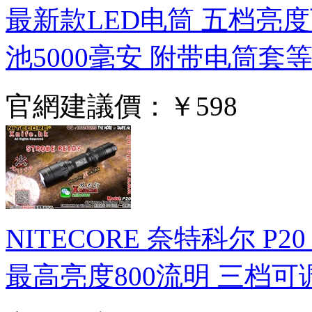
最新款LED电筒 五档亮度可
池5000毫安 附带电筒套
官網建議價：
￥598
NITECORE 奈特科尔 
最高亮度800流明 三档