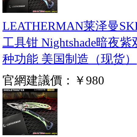
LEATHERMAN莱泽曼S
工具钳 Nightshade暗夜
种功能 美国制造（现货）
官網建議價：
￥980