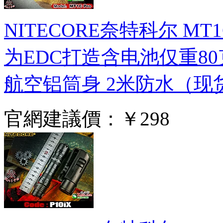
NITECORE奈特科尔 MT
为EDC打造含电池仅重80
航空铝筒身 2米防水（现
官網建議價：
￥298