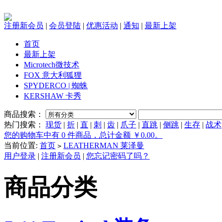
注册新会员
|
会员登陆
|
优惠活动
|
通知
|
最新上架
首页
最新上架
Microtech微技术
FOX 意大利狐狸
SPYDERCO | 蜘蛛
KERSHAW 卡秀
商品搜索：
热门搜索：
现货
|
折
|
直
|
刺
|
齿
|
爪子
|
直跳
|
侧跳
|
生存
|
战术
您的购物车中有 0 件商品，总计金额 ￥0.00。
当前位置:
首页
LEATHERMAN 莱泽曼
>
用户登录
|
注册新会员
|
您忘记密码了吗？
商品分类