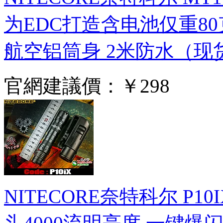
为EDC打造含电池仅重80
航空铝筒身 2米防水（现
官網建議價：
￥298
NITECORE奈特科尔 P1