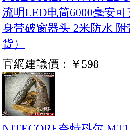
流明LED电筒6000毫安
身带破窗器头 2米防水 
货）
官網建議價：
￥598
NITECORE奈特科尔 MT