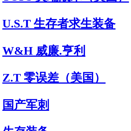
U.S.T 生存者求生装备
W&H 威廉.亨利
Z.T 零误差（美国）
国产军刺