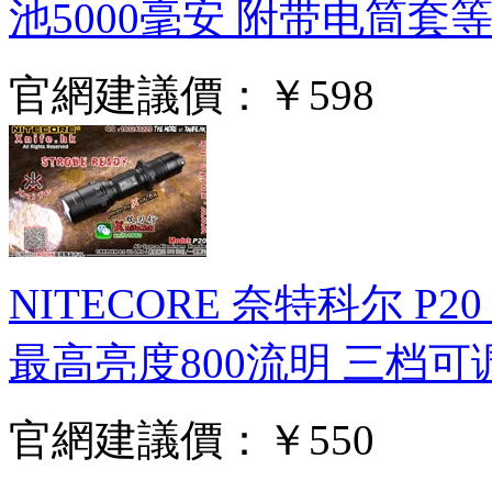
池5000毫安 附带电筒套
官網建議價：
￥598
NITECORE 奈特科尔 
最高亮度800流明 三档
官網建議價：
￥550