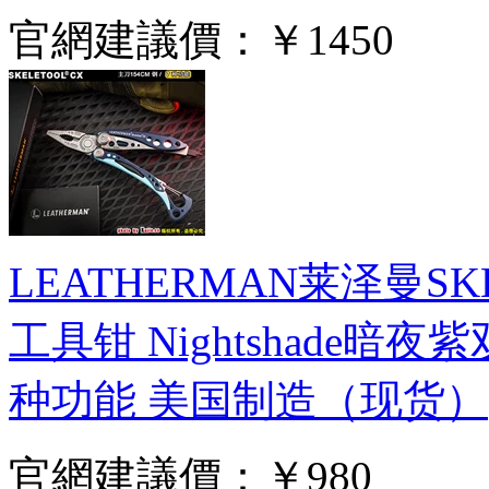
官網建議價：
￥1450
LEATHERMAN莱泽曼S
工具钳 Nightshade暗夜
种功能 美国制造（现货）
官網建議價：
￥980