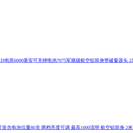
流明LED电筒6000毫安可充锂电池7075军规级航空铝筒身带破窗器
EDC打造含电池仅重80克 两档亮度可调 最高1000流明 航空铝筒身 