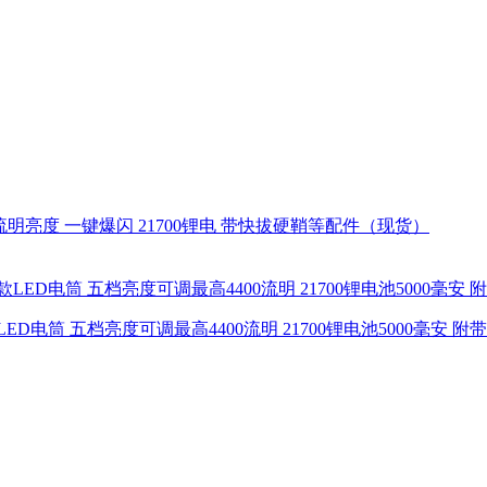
000流明亮度 一键爆闪 21700锂电 带快拔硬鞘等配件（现货）
新款LED电筒 五档亮度可调最高4400流明 21700锂电池5000毫安