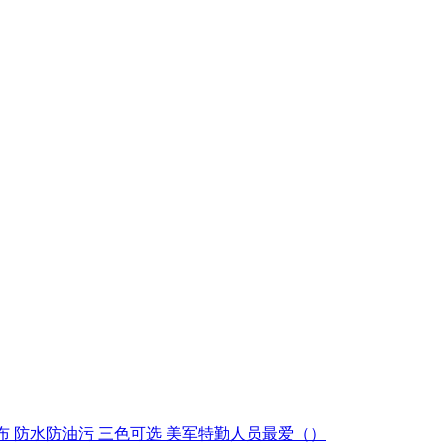
氟龙处理防刮布 防水防油污 三色可选 美军特勤人员最爱（）