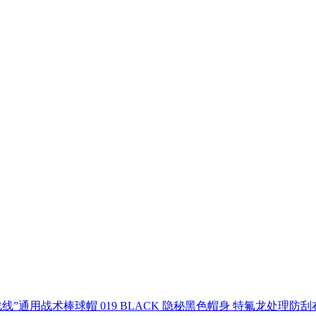
M HAT”“隐秘战线”通用战术棒球帽 019 BLACK 隐秘黑色帽身 特