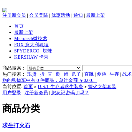
注册新会员
|
会员登陆
|
优惠活动
|
通知
|
最新上架
首页
最新上架
Microtech微技术
FOX 意大利狐狸
SPYDERCO | 蜘蛛
KERSHAW 卡秀
商品搜索：
热门搜索：
现货
|
折
|
直
|
刺
|
齿
|
爪子
|
直跳
|
侧跳
|
生存
|
战术
您的购物车中有 0 件商品，总计金额 ￥0.00。
当前位置:
首页
U.S.T 生存者求生装备
篝火支架套装
>
>
用户登录
|
注册新会员
|
您忘记密码了吗？
商品分类
求生打火石