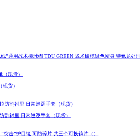
M HAT”“隐秘战线”通用战术棒球帽 TDU GREEN 战术橄榄绿色帽身 特
术靴（现货）
质 凯夫拉防割衬里 日常巡逻手套（现货）