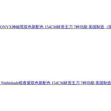
具钳ONYX神秘黑双色新配色 154CM材质主刀 7种功能 美国制造（
Nightshade暗夜紫双色新配色 154CM材质主刀 7种功能 美国