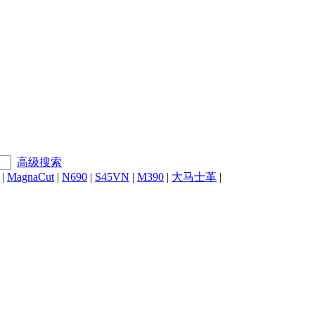
高级搜索
|
MagnaCut
|
N690
|
S45VN
|
M390
|
大马士革
|