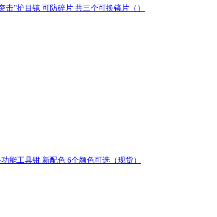
ilyX威力合作 “突击”护目镜 可防碎片 共三个可换镜片（）
营多功能工具钳 新配色 6个颜色可选（现货）