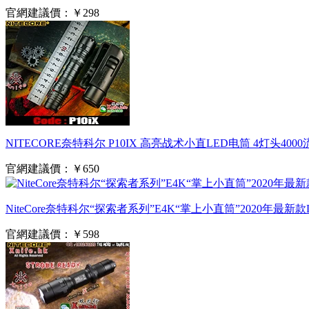
官網建議價：
￥298
NITECORE奈特科尔 P10IX 高亮战术小直LED电筒 4灯头4
官網建議價：
￥650
NiteCore奈特科尔“探索者系列”E4K“掌上小直筒”2020年最
官網建議價：
￥598