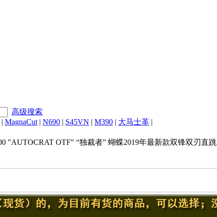
高级搜索
|
MagnaCut
|
N690
|
S45VN
|
M390
|
大马士革
|
400 "AUTOCRAT OTF" “独裁者” 蝴蝶2019年最新款双锋双