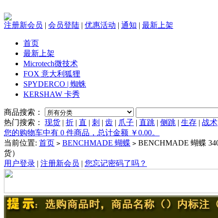
注册新会员
|
会员登陆
|
优惠活动
|
通知
|
最新上架
首页
最新上架
Microtech微技术
FOX 意大利狐狸
SPYDERCO | 蜘蛛
KERSHAW 卡秀
商品搜索：
热门搜索：
现货
|
折
|
直
|
刺
|
齿
|
爪子
|
直跳
|
侧跳
|
生存
|
战术
您的购物车中有 0 件商品，总计金额 ￥0.00。
当前位置:
首页
BENCHMADE 蝴蝶
BENCHMADE 蝴蝶 3
>
>
货）
用户登录
|
注册新会员
|
您忘记密码了吗？