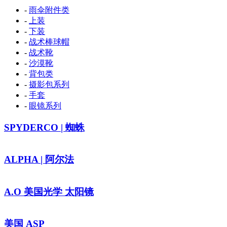
-
雨伞附件类
-
上装
-
下装
-
战术棒球帽
-
战术靴
-
沙漠靴
-
背包类
-
摄影包系列
-
手套
-
眼镜系列
SPYDERCO | 蜘蛛
ALPHA | 阿尔法
A.O 美国光学 太阳镜
美国 ASP