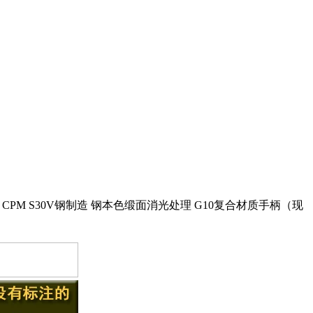
刃直跳 CPM S30V钢制造 钢本色缎面消光处理 G10复合材质手柄（现