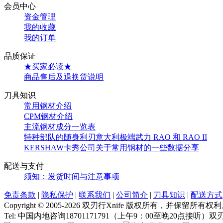
会员中心
资金管理
我的收藏
我的订单
品质保证
★买家必读★
商品售后及退换货说明
刀具知识
常用钢材介绍
CPM钢材介绍
主流钢材成分一览表
特种部队的随身利刃意大利极端武力 RAO 和 RAO II
KERSHAW卡秀公司关于常用钢材的一些数据分享
配送与支付
须知：发货时间与注意事项
免责条款
|
隐私保护
|
联系我们
|
公司简介
|
刀具知识
|
配送方式
Copyright © 2005-2026 双刃行Xnife 版权所有，并保留所有权
Tel: 中国内地咨询18701171791（上午9：00至晚20点接听）双