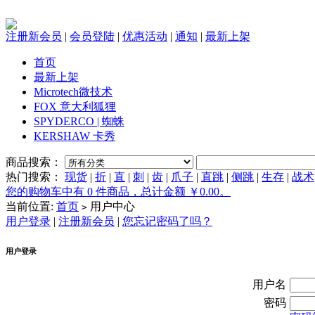
注册新会员
|
会员登陆
|
优惠活动
|
通知
|
最新上架
首页
最新上架
Microtech微技术
FOX 意大利狐狸
SPYDERCO | 蜘蛛
KERSHAW 卡秀
商品搜索：
热门搜索：
现货
|
折
|
直
|
刺
|
齿
|
爪子
|
直跳
|
侧跳
|
生存
|
战术
您的购物车中有 0 件商品，总计金额 ￥0.00。
当前位置:
首页
用户中心
>
用户登录
|
注册新会员
|
您忘记密码了吗？
用户登录
用户名
密码