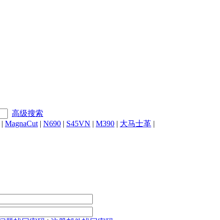
高级搜索
|
MagnaCut
|
N690
|
S45VN
|
M390
|
大马士革
|